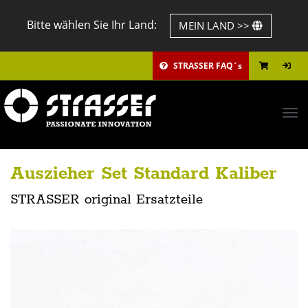
Bitte wählen Sie Ihr Land:
MEIN LAND >>
STRASSER FAQ´s
Tog
navi
Auszieher Set Standard Kaliber
STRASSER original Ersatzteile