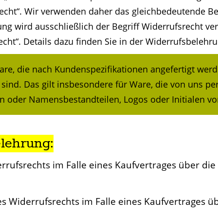
srecht“. Wir verwenden daher das gleichbedeutende Be
rung wird ausschließlich der Begriff Widerrufsrecht v
echt“. Details dazu finden Sie in der Widerrufsbelehru
are, die nach Kundenspezifikationen angefertigt werd
ind. Das gilt insbesondere für Ware, die von uns pers
der Namensbestandteilen, Logos oder Initialen vo
lehrung:
rufsrechts im Falle eines Kaufvertrages über die
Widerrufsrechts im Falle eines Kaufvertrages üb