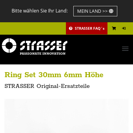
Bitte wählen Sie Ihr Land:
MEIN LAND >>
STRASSER FAQ´s
Tog
navi
Ring Set 30mm 6mm Höhe
STRASSER Original-Ersatzteile