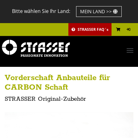
Bitte wählen Sie Ihr Land:
MEIN LAND >>
STRASSER FAQ´s
Tog
navi
Vorderschaft Anbauteile für
CARBON Schaft
STRASSER Original-Zubehör