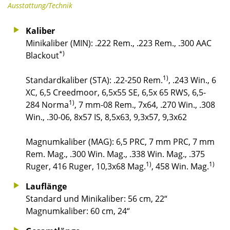
Ausstattung/Technik
Kaliber
Minikaliber (MIN): .222 Rem., .223 Rem., .300 AAC
*)
Blackout
1)
Standardkaliber (STA): .22-250 Rem.
, .243 Win., 6
XC, 6,5 Creedmoor, 6,5x55 SE, 6,5x 65 RWS, 6,5-
1)
284 Norma
, 7 mm-08 Rem., 7x64, .270 Win., .308
Win., .30-06, 8x57 IS, 8,5x63, 9,3x57, 9,3x62
Magnumkaliber (MAG): 6,5 PRC, 7 mm PRC, 7 mm
Rem. Mag., .300 Win. Mag., .338 Win. Mag., .375
1)
1)
Ruger, 416 Ruger, 10,3x68 Mag.
, 458 Win. Mag.
Lauflänge
Standard und Minikaliber: 56 cm, 22“
Magnumkaliber: 60 cm, 24“